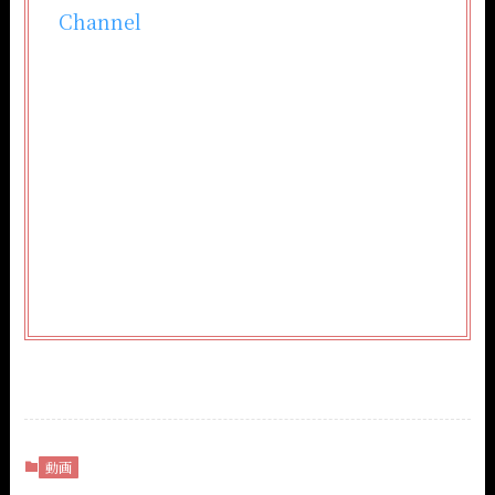
Channel
小さな島での、古くて新しい暮らし。庭の
美しい古民家で、火をつかった伝統的な
保存食や道具を手作りする日々です。美味
しいものや素敵な道具を探して、フレブル
と一緒にキャンピングカーで旅に出るこ
とも。ぜひ、チャンネル登録よろしくお願
いします！
動画